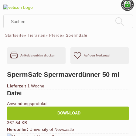
Startseite
»
Tierarten
»
Pferde
»
SpermSafe
Artikeldatenblatt drucken
SpermSafe Spermaverdünner 50 ml
Lieferzeit
1 Woche
Datei
Anwendungsprotokol
DOWNLOAD
367.54 KB
Hersteller:
University of Newcastle