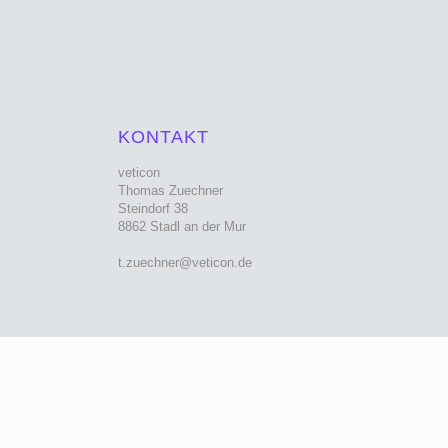
KONTAKT
veticon
Thomas Zuechner
Steindorf 38
8862 Stadl an der Mur
t.zuechner@veticon.de