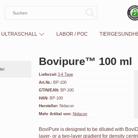
ULTRASCHALL
LABOR / POC
TIERGESUNDHE
Bovipure™ 100 ml
Lieferzeit
3-4 Tage
Art.Nr.:
BP-100
GTIN/EAN:
BP-100
HAN:
BP-100
Hersteller:
Nidacon
Mehr Artikel von:
Nidacon
BoviPure is designed to be diluted with BoviDi
layer- or a two-layer gradient for density centr