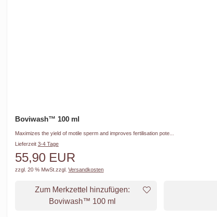
Boviwash™ 100 ml
Maximizes the yield of motile sperm and improves fertilisation pote...
Lieferzeit
3-4 Tage
55,90 EUR
zzgl. 20 % MwSt.
zzgl.
Versandkosten
Zum Merkzettel hinzufügen:
Boviwash™ 100 ml